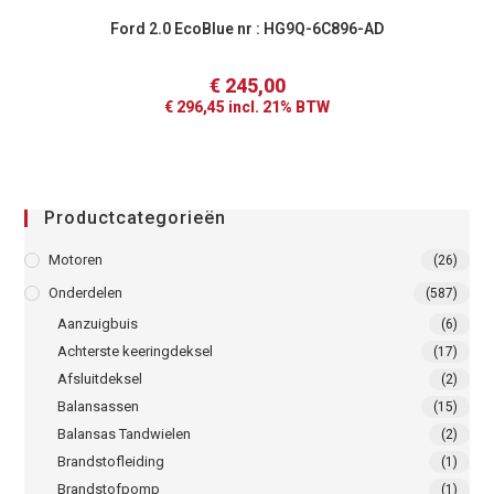
Ford 2.0 EcoBlue nr : HG9Q-6C896-AD
€
245,00
€
296,45
incl. 21% BTW
Productcategorieën
Motoren
(26)
Onderdelen
(587)
Aanzuigbuis
(6)
Achterste keeringdeksel
(17)
Afsluitdeksel
(2)
Balansassen
(15)
Balansas Tandwielen
(2)
Brandstofleiding
(1)
Brandstofpomp
(1)