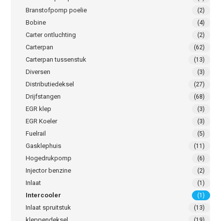
Branstofpomp poelie
(2)
Bobine
(4)
Carter ontluchting
(2)
Carterpan
(62)
Carterpan tussenstuk
(13)
Diversen
(3)
Distributiedeksel
(27)
Drijfstangen
(68)
EGR klep
(3)
EGR Koeler
(3)
Fuelrail
(5)
Gasklephuis
(11)
Hogedrukpomp
(6)
Injector benzine
(2)
Inlaat
(1)
Intercooler
(1)
Inlaat spruitstuk
(13)
kleppendeksel
(19)