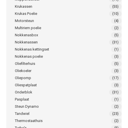
Krukassen
(55)
Krukas Poelie
(10)
Motorsteun
(4)
Multiriem poelie
(2)
Nokkenasbox
(5)
Nokkenassen
(31)
Nokkenas kettingset
(1)
Nokkenas poelie
(3)
Oliefilterhuis
(5)
Oliekoeler
(3)
Oliepomp
(17)
Oliespatplaat
(3)
Onderblok
(31)
Pasplaat
(1)
Steun Dynamo
(2)
Tandwiel
(23)
Thermostaathuis
(2)
Turbo's
(5)