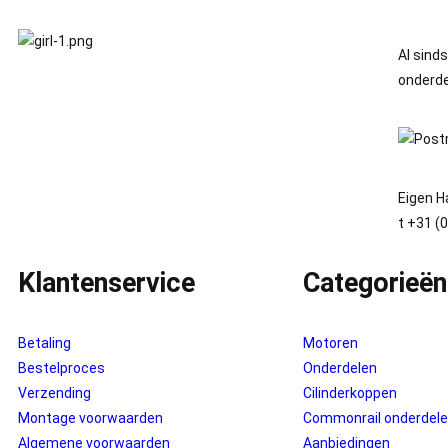
Al sind
onderde
Eigen H
t +31 (
Klantenservice
Categorieën
Betaling
Motoren
Bestelproces
Onderdelen
Verzending
Cilinderkoppen
Montage voorwaarden
Commonrail onderdel
Algemene voorwaarden
Aanbiedingen