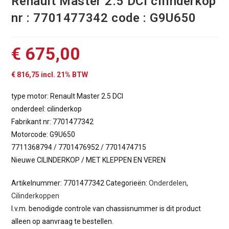
Renault Master 2.5 DCI cilinderkop
nr : 7701477342 code : G9U650
€
675,00
€
816,75
incl. 21% BTW
type motor: Renault Master 2.5 DCI
onderdeel: cilinderkop
Fabrikant nr: 7701477342
Motorcode: G9U650
7711368794 / 7701476952 / 7701474715
Nieuwe CILINDERKOP / MET KLEPPEN EN VEREN
Artikelnummer:
7701477342
Categorieën:
Onderdelen
,
Cilinderkoppen
I.v.m. benodigde controle van chassisnummer is dit product
alleen op aanvraag te bestellen.