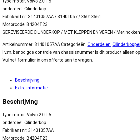
type motor: Volvo 2.0 T5
onderdeel: Cilinderkop
Fabrikant nr: 31401057AA / 31401057 / 36013561
Motorcode: B4204T23
GEREVISEERDE CILINDERKOP / MET KLEPPEN EN VEREN / Met nokke
Artikelnummer:
31401057AA
Categorieën:
Onderdelen
,
Cilinderkoppe
I.v.m. benodigde controle van chassisnummer is dit product alleen op
Vul het formulier in om offerte aan te vragen.
Beschrijving
Extra informatie
Beschrijving
type motor: Volvo 2.0 T5
onderdeel: Cilinderkop
Fabrikant nr: 31401057AA
Motorcode: B4204T23