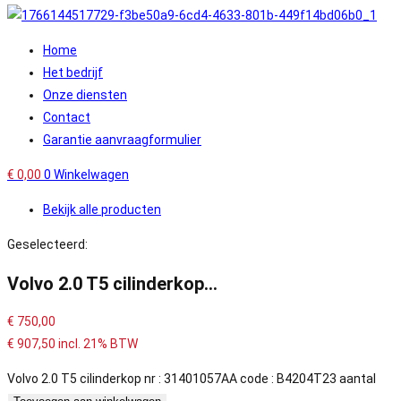
Home
Het bedrijf
Onze diensten
Contact
Garantie aanvraagformulier
€
0,00
0
Winkelwagen
Bekijk alle producten
Geselecteerd:
Volvo 2.0 T5 cilinderkop…
€
750,00
€
907,50
incl. 21% BTW
Volvo 2.0 T5 cilinderkop nr : 31401057AA code : B4204T23 aantal