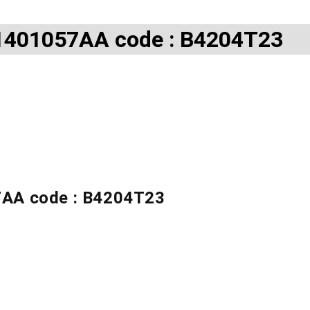
 31401057AA code : B4204T23
57AA code : B4204T23