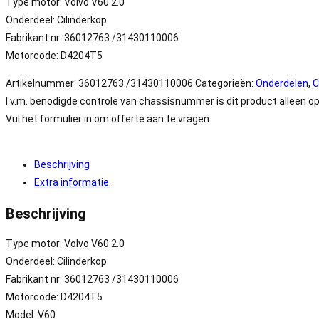
Type motor: Volvo V60 2.0
Onderdeel: Cilinderkop
Fabrikant nr: 36012763 /31430110006
Motorcode: D4204T5
Artikelnummer:
36012763 /31430110006
Categorieën:
Onderdelen
,
C
I.v.m. benodigde controle van chassisnummer is dit product alleen op
Vul het formulier in om offerte aan te vragen.
Beschrijving
Extra informatie
Beschrijving
Type motor: Volvo V60 2.0
Onderdeel: Cilinderkop
Fabrikant nr: 36012763 /31430110006
Motorcode: D4204T5
Model: V60