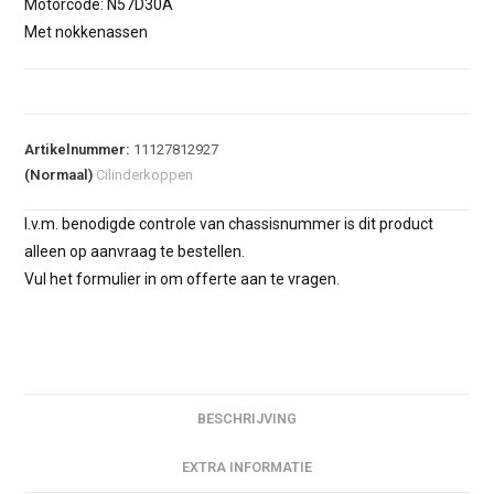
Motorcode: N57D30A
Met nokkenassen
Artikelnummer:
11127812927
(Normaal)
Cilinderkoppen
I.v.m. benodigde controle van chassisnummer is dit product
alleen op aanvraag te bestellen.
Vul het formulier in om offerte aan te vragen.
BESCHRIJVING
EXTRA INFORMATIE