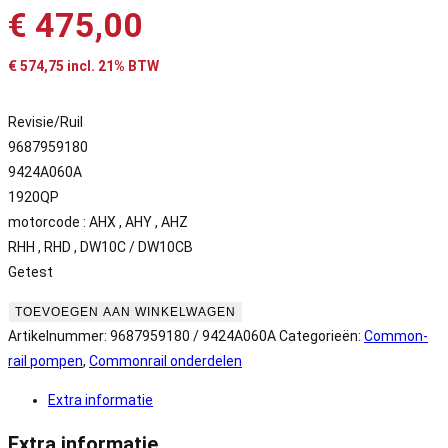
€
475,00
€
574,75
incl. 21% BTW
Revisie/Ruil
9687959180
9424A060A
1920QP
motorcode : AHX , AHY , AHZ
RHH , RHD , DW10C / DW10CB
Getest
Peugeot
TOEVOEGEN AAN WINKELWAGEN
/
Artikelnummer:
9687959180 / 9424A060A
Categorieën:
Common-
Ford
rail pompen
,
Commonrail onderdelen
2.0HDi
Extra informatie
code
:
Extra informatie