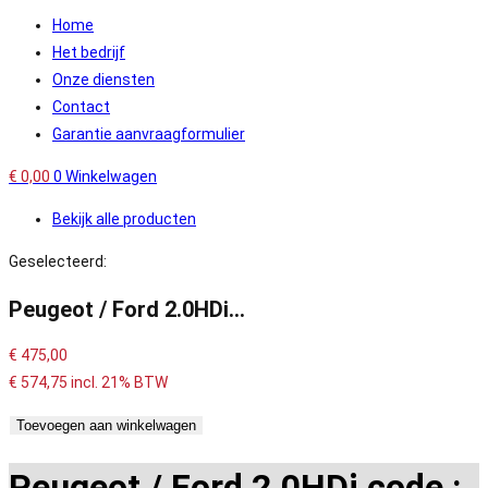
Home
Het bedrijf
Onze diensten
Contact
Garantie aanvraagformulier
€
0,00
0
Winkelwagen
Bekijk alle producten
Geselecteerd:
Peugeot / Ford 2.0HDi…
€
475,00
€
574,75
incl. 21% BTW
Peugeot
Toevoegen aan winkelwagen
/
Peugeot / Ford 2.0HDi code :
Ford