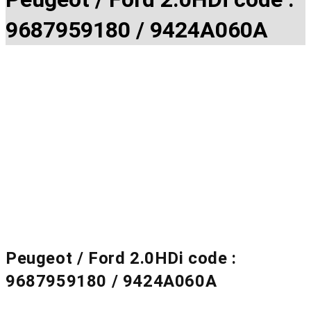
2.0HDi
9687959180 / 9424A060A
code
:
9687959180
/
9424A060A
aantal
Peugeot / Ford 2.0HDi code :
9687959180 / 9424A060A