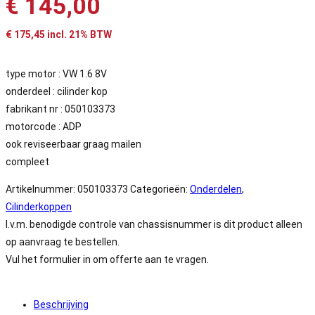
€
145,00
€
175,45
incl. 21% BTW
type motor : VW 1.6 8V
onderdeel : cilinder kop
fabrikant nr : 050103373
motorcode : ADP
ook reviseerbaar graag mailen
compleet
Artikelnummer:
050103373
Categorieën:
Onderdelen
,
Cilinderkoppen
I.v.m. benodigde controle van chassisnummer is dit product alleen
op aanvraag te bestellen.
Vul het formulier in om offerte aan te vragen.
Beschrijving