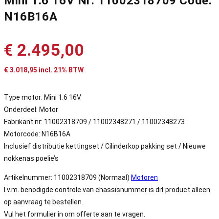
Mini 1.6 16V Nr: 11002318709 Code:
N16B16A
€
2.495,00
€
3.018,95
incl. 21% BTW
Type motor: Mini 1.6 16V
Onderdeel: Motor
Fabrikant nr: 11002318709 / 11002348271 / 11002348273
Motorcode: N16B16A
Inclusief distributie kettingset / Cilinderkop pakking set / Nieuwe
nokkenas poelie’s
Artikelnummer:
11002318709
(Normaal)
Motoren
I.v.m. benodigde controle van chassisnummer is dit product alleen
op aanvraag te bestellen.
Vul het formulier in om offerte aan te vragen.