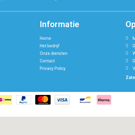
Informatie
Op
Home
M
Het bedrijf
D
Onze diensten
W
Contact
D
Privacy Policy
V
Zate