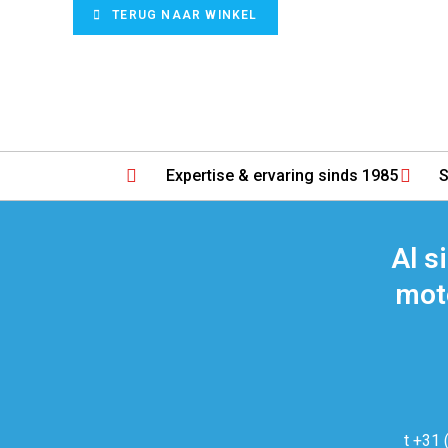
TERUG NAAR WINKEL
Expertise & ervaring sinds 1985
S
Al s
moto
t +31 