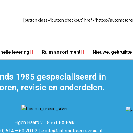
[button class=”button checkout” href=”https://automoto
nelle levering
Ruim assortiment
Nieuwe, gebruikte 
inds 1985 gespecialiseerd in
ren, revisie en onderdelen.
Eigen Haard 2 | 8561 EX Balk
(0) 514 – 60 20 02 | e info@automotorenrevisie.nl