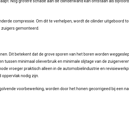
hraapt. Nog grotere schade aan de cilinderwand kan ontstaan als bijvoorb
minderde compressie. Om dit te verhelpen, wordt de cilinder uitgeboord to
e zuigers gemonteerd.
onen. Dit betekent dat de grove sporen van het boren worden weggeslep
en tussen minimaal olieverbruik en minimale slijtage van de zuigervere
 vroeger praktisch alleen in de automobielindustrie en revisiewerkp
oppervlak nodig zijn.
f golvende voorbewerking, worden door het honen gecorrigeed bij een 