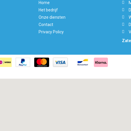
Home
M
Het bedrijf
D
Onze diensten
W
Contact
D
Privacy Policy
V
Zate