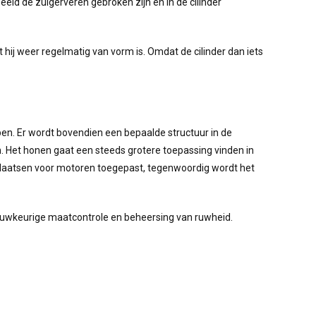
eeld de zuigerveren gebroken zijn en in de cilinder
t hij weer regelmatig van vorm is. Omdat de cilinder dan iets
en. Er wordt bovendien een bepaalde structuur in de
n. Het honen gaat een steeds grotere toepassing vinden in
laatsen voor motoren toegepast, tegenwoordig wordt het
nauwkeurige maatcontrole en beheersing van ruwheid.