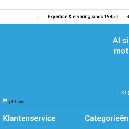
Expertise & ervaring sinds 1985
S
Al s
moto
t +31 
Klantenservice
Categorieën