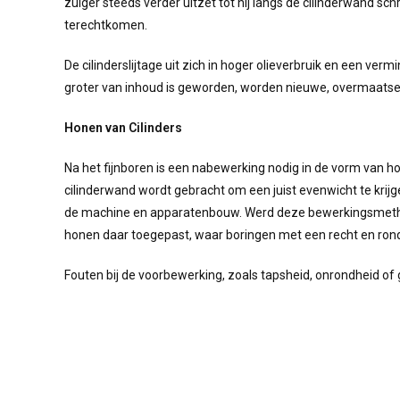
zuiger steeds verder uitzet tot hij langs de cilinderwand sc
terechtkomen.
De cilinderslijtage uit zich in hoger olieverbruik en een ver
groter van inhoud is geworden, worden nieuwe, overmaats
Honen van Cilinders
Na het fijnboren is een nabewerking nodig in de vorm van h
cilinderwand wordt gebracht om een juist evenwicht te krijg
de machine en apparatenbouw. Werd deze bewerkingsmethode
honen daar toegepast, waar boringen met een recht en rond 
Fouten bij de voorbewerking, zoals tapsheid, onrondheid o