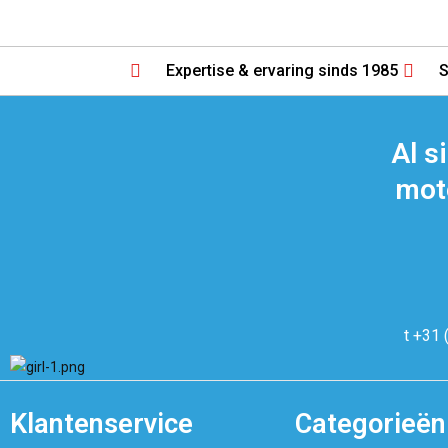
Expertise & ervaring sinds 1985
S
Al s
moto
t +31 
Klantenservice
Categorieën