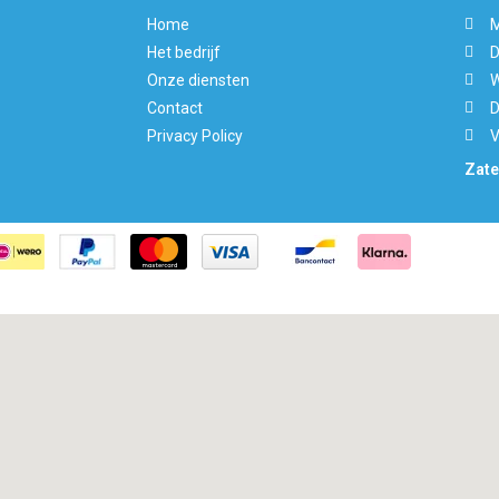
Home
M
Het bedrijf
D
Onze diensten
W
Contact
D
Privacy Policy
V
Zate